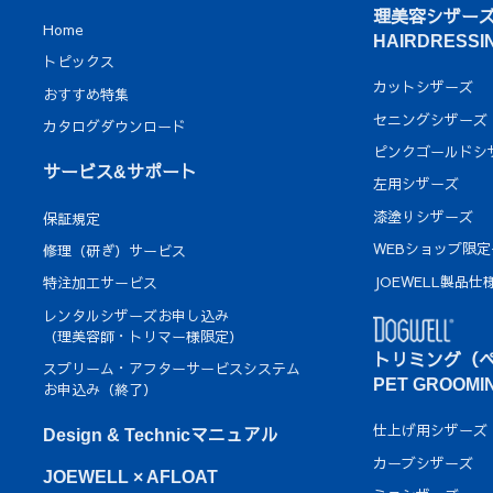
理美容シザー
Home
HAIRDRESSI
トピックス
カットシザーズ
おすすめ特集
セニングシザーズ
カタログダウンロード
ピンクゴールドシ
サービス&サポート
左用シザーズ
漆塗りシザーズ
保証規定
WEBショップ限
修理（研ぎ）サービス
JOEWELL製品仕
特注加工サービス
レンタルシザーズお申し込み
（理美容師・トリマー様限定）
トリミング（
スプリーム・アフターサービスシステム
PET GROOMI
お申込み（終了）
仕上げ用シザーズ
Design & Technicマニュアル
カーブシザーズ
JOEWELL × AFLOAT