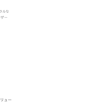
ラルな
シザー
ボリュー