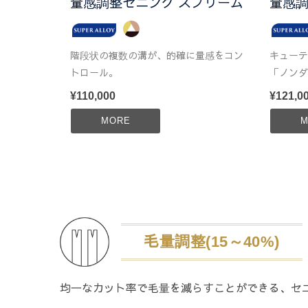
量感調整セニング スプリーム
量感調
階段状の複数の溝が、的確に量感をコン
キューテ
トロール。
「ノンダ
¥110,000
¥121,0
MORE
M
毛量調整(15～40%)
均一なカット率で毛量を減らすことができる、セ