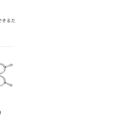
できるた
)