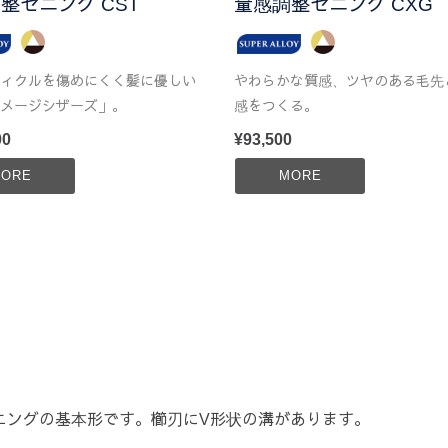
整セニング CST
量感調整セニング CXG
ィクルを傷めにくく髪に優しい
やわらかな質感、ツヤのある毛先
メージシザーズ」。
感をつくる。
00
¥93,500
ORE
MORE
ニングの基本形です。櫛刃にV形状の溝があります。